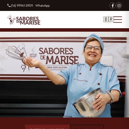
(16) 99961-3909 · WhatsApp
🇧🇷