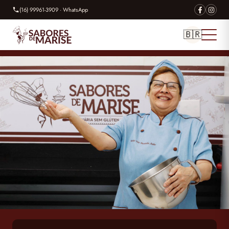
(16) 99961-3909 · WhatsApp
🇧🇷